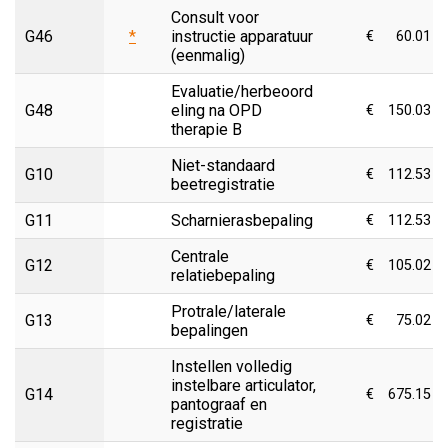
Consult voor
G46
*
instructie apparatuur
€
60.01
(eenmalig)
Evaluatie/herbeoord
G48
eling na OPD
€
150.03
therapie B
Niet-standaard
G10
€
112.53
beetregistratie
G11
Scharnierasbepaling
€
112.53
Centrale
G12
€
105.02
relatiebepaling
Protrale/laterale
G13
€
75.02
bepalingen
Instellen volledig
instelbare articulator,
G14
€
675.15
pantograaf en
registratie