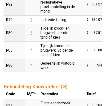
restauratieve
R92
€
101.27
proefopstelling in de
mond
R79
*
Indirecte facing
€
330.07
Tijdelijk kroon- en
R80
*
brugwerk, eerste
€
37.51
tand of kies
Tijdelijk kroon- en
R85
*
brugwerk, volgende
€
15.00
tand of kies
Gedeeltelijk voltooid
R90
*
€
Nvt
werk
Behandeling Kauwstelsel (G)
Code
M/T*
Prestaties
Tarief
Functieonderzoek
G21
€
135.03