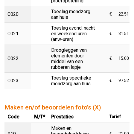
proefopstelling
Toeslag mondzorg
C020
€
22.51
aan huis
Toeslag avond, nacht
C021
en weekend uren
€
31.51
(anw-uren)
Droogleggen van
elementen door
C022
€
15.00
middel van een
rubberen lapje
Toeslag specifieke
C023
€
97.52
mondzorg aan huis
Maken en/of beoordelen foto's (X)
Code
M/T*
Prestaties
Tarief
Maken en
X10
beoordelen kleine
€
21.00