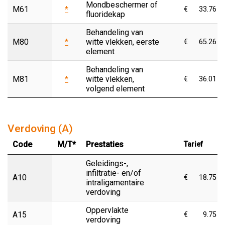
Mondbeschermer of
M61
*
€
33.76
fluoridekap
Behandeling van
M80
*
witte vlekken, eerste
€
65.26
element
Behandeling van
M81
*
witte vlekken,
€
36.01
volgend element
Verdoving (A)
Code
M/T*
Prestaties
Tarief
Geleidings-,
infiltratie- en/of
A10
€
18.75
intraligamentaire
verdoving
Oppervlakte
A15
€
9.75
verdoving