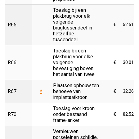
Toeslag bij een
plakbrug voor elk
volgende
R65
€
52.51
brugtussendeel in
hetzelfde
tussendeel
Toeslag bij een
plakbrug voor elke
R66
volgende
€
30.01
bevestiging boven
het aantal van twee
Plaatsen opbouw ten
R67
*
behoeve van
€
32.26
implantaatkroon
Toeslag voor kroon
R70
onder bestaand
€
82.52
frame-anker
Vernieuwen
porseleinen schildje,