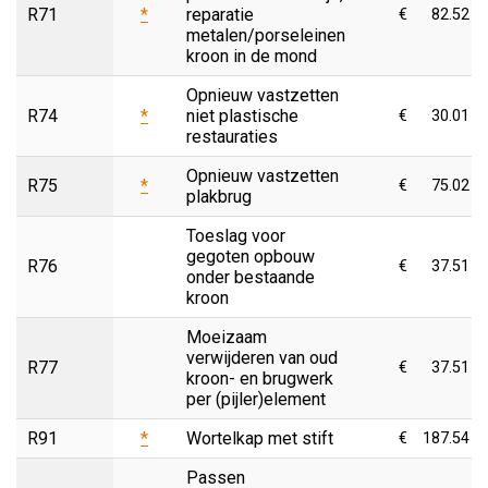
R71
*
reparatie
€
82.52
metalen/porseleinen
kroon in de mond
Opnieuw vastzetten
R74
*
niet plastische
€
30.01
restauraties
Opnieuw vastzetten
R75
*
€
75.02
plakbrug
Toeslag voor
gegoten opbouw
R76
€
37.51
onder bestaande
kroon
Moeizaam
verwijderen van oud
R77
€
37.51
kroon- en brugwerk
per (pijler)element
R91
*
Wortelkap met stift
€
187.54
Passen