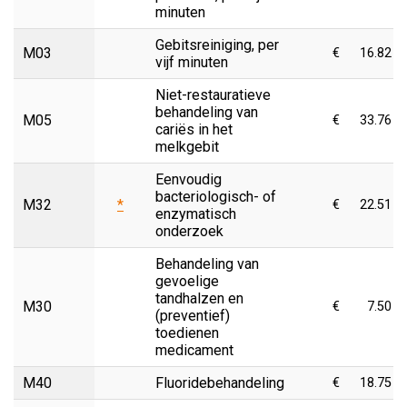
minuten
Gebitsreiniging, per
M03
€
16.82
vijf minuten
Niet-restauratieve
behandeling van
M05
€
33.76
cariës in het
melkgebit
Eenvoudig
bacteriologisch- of
M32
*
€
22.51
enzymatisch
onderzoek
Behandeling van
gevoelige
tandhalzen en
M30
€
7.50
(preventief)
toedienen
medicament
M40
Fluoridebehandeling
€
18.75