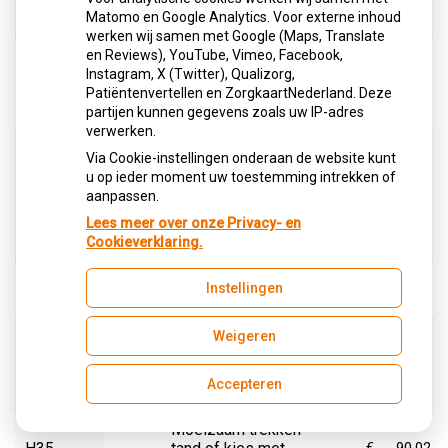
Terugzetten tand of
H50
€
75.02
Matomo en Google Analytics. Voor externe inhoud
kies, eerste element
werken wij samen met Google (Maps, Translate
en Reviews), YouTube, Vimeo, Facebook,
Terugzetten tand of
Instagram, X (Twitter), Qualizorg,
kies, volgend
H55
€
22.51
Patiëntenvertellen en ZorgkaartNederland. Deze
element in dezelfde
partijen kunnen gegevens zoals uw IP-adres
zitting
verwerken.
Voorbereiding
Via Cookie-instellingen onderaan de website kunt
praktijkruimte ten
u op ieder moment uw toestemming intrekken of
behoeve van
H90
aanpassen.
€
75.02
chirurgische
Lees meer over onze Privacy- en
verrichtingen vallend
Cookieverklaring.
onder onderdeel B
Hemisectie van een
Instellingen
H33
€
90.02
molaar
Vrijleggen ingesloten
Weigeren
tand of kies ter
H34
€
90.02
bevordering van de
Accepteren
doorbraak
Moeizaam trekken