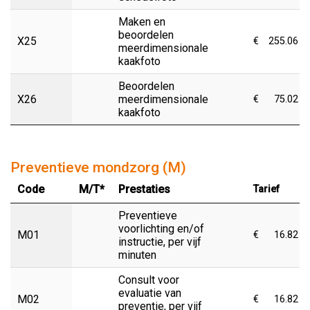
Maken en
beoordelen
X25
€
255.06
meerdimensionale
kaakfoto
Beoordelen
X26
meerdimensionale
€
75.02
kaakfoto
Preventieve mondzorg (M)
Code
M/T*
Prestaties
Tarief
Preventieve
voorlichting en/of
M01
€
16.82
instructie, per vijf
minuten
Consult voor
evaluatie van
M02
€
16.82
preventie, per vijf