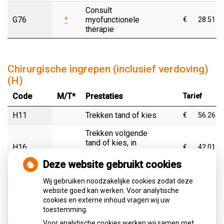
Consult
G76
*
myofunctionele
€
28.51
therapie
Chirurgische ingrepen (inclusief verdoving)
(H)
Code
M/T*
Prestaties
Tarief
H11
Trekken tand of kies
€
56.26
Trekken volgende
tand of kies, in
H16
€
42.01
dezelfde zitting en
hetzelfde kwadrant
Deze website gebruikt cookies
Kosten
Wij gebruiken noodzakelijke cookies zodat deze
H21
€
7.50
hechtmateriaal
website goed kan werken. Voor analytische
cookies en externe inhoud vragen wij uw
H26
Hechten weke delen
€
82.52
toestemming.
Voor analytische cookies werken wij samen met