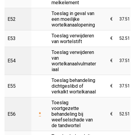
melkelement
Toeslag in geval van
E52
een moeilijke
€
37.51
wortelkanaalopening
Toeslag verwijderen
E53
€
52.51
van wortelstift
Toeslag verwijderen
van
E54
€
37.51
wortelkanaalvulmater
iaal
Toeslag behandeling
E55
dichtgeslibd of
€
37.51
verkalkt wortelkanaal
Toeslag
voortgezette
E56
*
behandeling bij
€
52.51
weefselschade van
de tandwortel