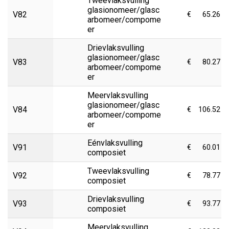
Tweevlaksvulling
glasionomeer/glasc
V82
€
65.26
arbomeer/compome
er
Drievlaksvulling
glasionomeer/glasc
V83
€
80.27
arbomeer/compome
er
Meervlaksvulling
glasionomeer/glasc
V84
€
106.52
arbomeer/compome
er
Eénvlaksvulling
V91
€
60.01
composiet
Tweevlaksvulling
V92
€
78.77
composiet
Drievlaksvulling
V93
€
93.77
composiet
Meervlaksvulling