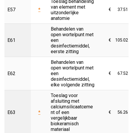
Toeslag behandeling
van element met
E57
*
€
37.51
uitzonderlijke
anatomie
Behandelen van
open wortelpunt met
E61
een
€
105.02
desinfectiemiddel,
eerste zitting
Behandelen van
open wortelpunt met
E62
een
€
67.52
desinfectiemiddel,
elke volgende zitting
Toeslag voor
afsluiting met
calciumsilicaatceme
E63
*
nt of een
€
56.26
vergelijkbaar
biokeramisch
materiaal