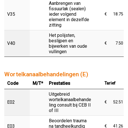
Aanbrengen van
fissuurlak (sealen)
V35
ieder volgend
€
18.75
element in dezelfde
zitting
Het polijsten,
beslijpen en
V40
€
7.50
bijwerken van oude
vullingen
Wortelkanaalbehandelingen (E)
Code
M/T*
Prestaties
Tarief
Uitgebreid
wortelkanaalbehande
E02
€
52.51
ling consult bij CEB II
of III
Beoordelen trauma
E03
na tandheelkundig
€
41.26