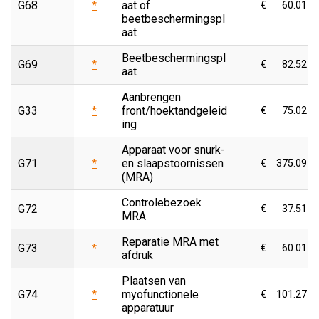
G68
*
aat of
€
60.01
beetbeschermingspl
aat
Beetbeschermingspl
G69
*
€
82.52
aat
Aanbrengen
G33
*
front/hoektandgeleid
€
75.02
ing
Apparaat voor snurk-
G71
*
en slaapstoornissen
€
375.09
(MRA)
Controlebezoek
G72
€
37.51
MRA
Reparatie MRA met
G73
*
€
60.01
afdruk
Plaatsen van
G74
*
myofunctionele
€
101.27
apparatuur