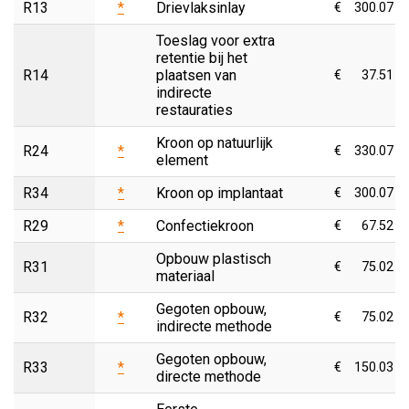
R13
*
Drievlaksinlay
€
300.07
Toeslag voor extra
retentie bij het
R14
plaatsen van
€
37.51
indirecte
restauraties
Kroon op natuurlijk
R24
*
€
330.07
element
R34
*
Kroon op implantaat
€
300.07
R29
*
Confectiekroon
€
67.52
Opbouw plastisch
R31
€
75.02
materiaal
Gegoten opbouw,
R32
*
€
75.02
indirecte methode
Gegoten opbouw,
R33
*
€
150.03
directe methode