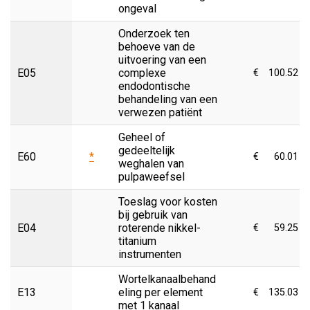
ongeval
Onderzoek ten
behoeve van de
uitvoering van een
E05
complexe
€
100.52
endodontische
behandeling van een
verwezen patiënt
Geheel of
gedeeltelijk
E60
*
€
60.01
weghalen van
pulpaweefsel
Toeslag voor kosten
bij gebruik van
E04
roterende nikkel-
€
59.25
titanium
instrumenten
Wortelkanaalbehand
E13
eling per element
€
135.03
met 1 kanaal