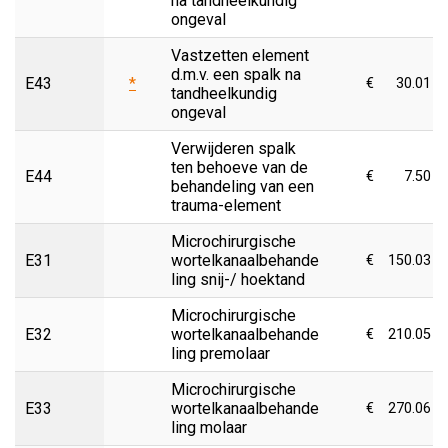
na tandheelkundig
ongeval
Vastzetten element
d.m.v. een spalk na
E43
*
€
30.01
tandheelkundig
ongeval
Verwijderen spalk
ten behoeve van de
E44
€
7.50
behandeling van een
trauma-element
Microchirurgische
E31
wortelkanaalbehande
€
150.03
ling snij-/ hoektand
Microchirurgische
E32
wortelkanaalbehande
€
210.05
ling premolaar
Microchirurgische
E33
wortelkanaalbehande
€
270.06
ling molaar