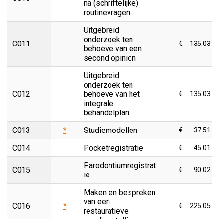
na (schriftelijke)
routinevragen
Uitgebreid
onderzoek ten
C011
€
135.03
behoeve van een
second opinion
Uitgebreid
onderzoek ten
C012
behoeve van het
€
135.03
integrale
behandelplan
C013
*
Studiemodellen
€
37.51
C014
Pocketregistratie
€
45.01
Parodontiumregistrat
C015
€
90.02
ie
Maken en bespreken
van een
C016
*
€
225.05
restauratieve