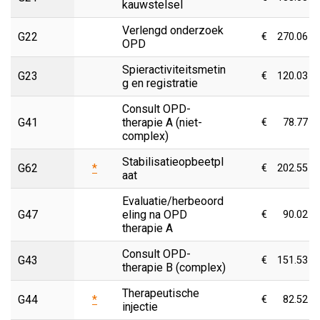
kauwstelsel
Verlengd onderzoek
G22
€
270.06
OPD
Spieractiviteitsmetin
G23
€
120.03
g en registratie
Consult OPD-
G41
therapie A (niet-
€
78.77
complex)
Stabilisatieopbeetpl
G62
*
€
202.55
aat
Evaluatie/herbeoord
G47
eling na OPD
€
90.02
therapie A
Consult OPD-
G43
€
151.53
therapie B (complex)
Therapeutische
G44
*
€
82.52
injectie