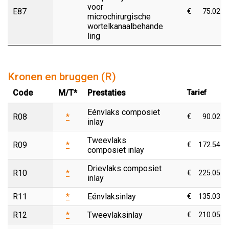
voor
E87
€
75.02
microchirurgische
wortelkanaalbehande
ling
Kronen en bruggen (R)
Code
M/T*
Prestaties
Tarief
Eénvlaks composiet
R08
*
€
90.02
inlay
Tweevlaks
R09
*
€
172.54
composiet inlay
Drievlaks composiet
R10
*
€
225.05
inlay
R11
*
Eénvlaksinlay
€
135.03
R12
*
Tweevlaksinlay
€
210.05