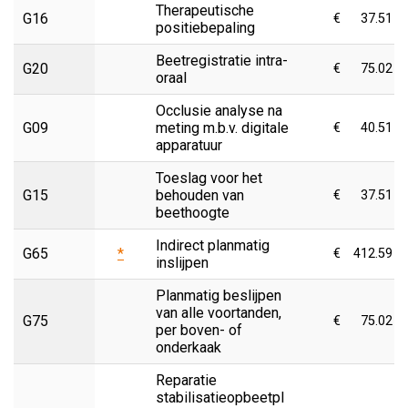
Therapeutische
G16
€
37.51
positiebepaling
Beetregistratie intra-
G20
€
75.02
oraal
Occlusie analyse na
G09
meting m.b.v. digitale
€
40.51
apparatuur
Toeslag voor het
G15
behouden van
€
37.51
beethoogte
Indirect planmatig
G65
*
€
412.59
inslijpen
Planmatig beslijpen
van alle voortanden,
G75
€
75.02
per boven- of
onderkaak
Reparatie
stabilisatieopbeetpl