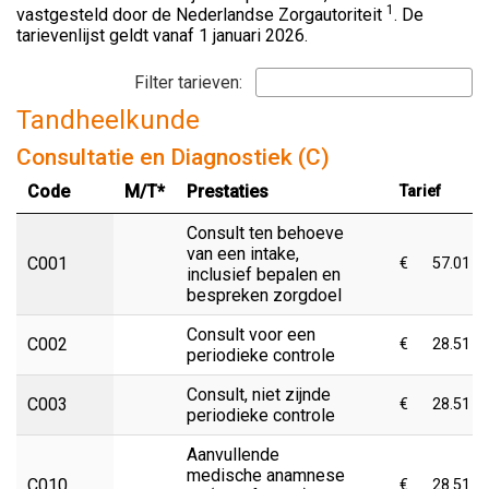
1
vastgesteld door de Nederlandse Zorgautoriteit
. De
tarievenlijst geldt vanaf 1 januari 2026.
Filter tarieven:
Tandheelkunde
Consultatie en Diagnostiek (C)
Code
M/T*
Prestaties
Tarief
Consult ten behoeve
van een intake,
C001
€
57.01
inclusief bepalen en
bespreken zorgdoel
Consult voor een
C002
€
28.51
periodieke controle
Consult, niet zijnde
C003
€
28.51
periodieke controle
Aanvullende
medische anamnese
C010
€
28.51