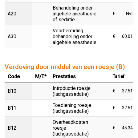
Behandeling onder
A20
algehele anesthesie
€
Nvt
of sedatie
Voorbereiding
A30
behandeling onder
€
60.01
algehele anesthesie
Verdoving door middel van een roesje (B)
Code
M/T*
Prestaties
Tarief
Introductie roesje
B10
€
37.51
(lachgassedatie)
Toediening roesje
B11
€
37.51
(lachgassedatie)
Overheadkosten
B12
roesje
€
45.34
(lachgassedatie)