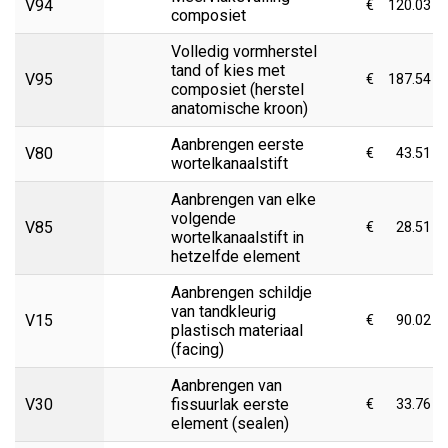
V94
€
120.03
composiet
Volledig vormherstel
tand of kies met
V95
€
187.54
composiet (herstel
anatomische kroon)
Aanbrengen eerste
V80
€
43.51
wortelkanaalstift
Aanbrengen van elke
volgende
V85
€
28.51
wortelkanaalstift in
hetzelfde element
Aanbrengen schildje
van tandkleurig
V15
€
90.02
plastisch materiaal
(facing)
Aanbrengen van
V30
fissuurlak eerste
€
33.76
element (sealen)