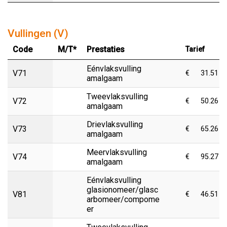
Vullingen (V)
Code
M/T*
Prestaties
Tarief
Eénvlaksvulling
V71
€
31.51
amalgaam
Tweevlaksvulling
V72
€
50.26
amalgaam
Drievlaksvulling
V73
€
65.26
amalgaam
Meervlaksvulling
V74
€
95.27
amalgaam
Eénvlaksvulling
glasionomeer/glasc
V81
€
46.51
arbomeer/compome
er