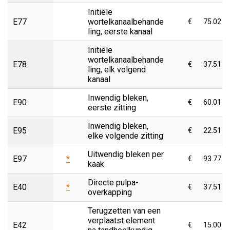
Initiële
E77
wortelkanaalbehande
€
75.02
ling, eerste kanaal
Initiële
wortelkanaalbehande
E78
€
37.51
ling, elk volgend
kanaal
Inwendig bleken,
E90
€
60.01
eerste zitting
Inwendig bleken,
E95
€
22.51
elke volgende zitting
Uitwendig bleken per
E97
*
€
93.77
kaak
Directe pulpa-
E40
*
€
37.51
overkapping
Terugzetten van een
verplaatst element
E42
€
15.00