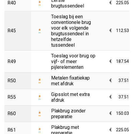
Eerste
R40
*
€
225.05
brugtussendeel
Toeslag bij een
conventionele brug
voor elk volgende
R45
*
€
112.53
brugtussendeel in
hetzelfde
tussendeel
Toeslag voor brug op
R49
vijf- of meer
€
187.54
pijlerelementen
Metalen fixatiekap
R50
*
€
37.51
met afdruk
Gipsslot met extra
R55
*
€
37.51
afdruk
Plakbrug zonder
R60
*
€
150.03
preparatie
Plakbrug met
R61
*
€
225.05
preparatie