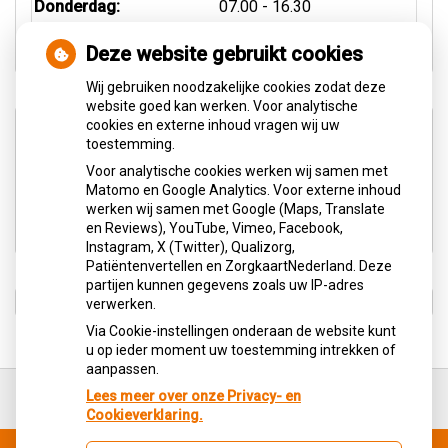
Donderdag:
07.00 - 16.30
Vrijdag:
08.00 - 16.30
Deze website gebruikt cookies
Wij gebruiken noodzakelijke cookies zodat deze
website goed kan werken. Voor analytische
cookies en externe inhoud vragen wij uw
Aangesloten bij:
toestemming.
Voor analytische cookies werken wij samen met
Matomo en Google Analytics. Voor externe inhoud
werken wij samen met Google (Maps, Translate
en Reviews), YouTube, Vimeo, Facebook,
Instagram, X (Twitter), Qualizorg,
Patiëntenvertellen en ZorgkaartNederland. Deze
partijen kunnen gegevens zoals uw IP-adres
verwerken.
Via Cookie-instellingen onderaan de website kunt
u op ieder moment uw toestemming intrekken of
aanpassen.
Ga
terug
Lees meer over onze Privacy- en
naar
Cookieverklaring.
de