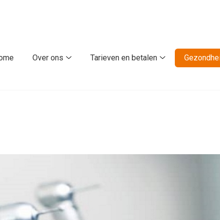
fdmenu
ome
Over ons
Tarieven en betalen
Gezondhei
Over
Tarieven
ons
en
submenu
betalen
submenu