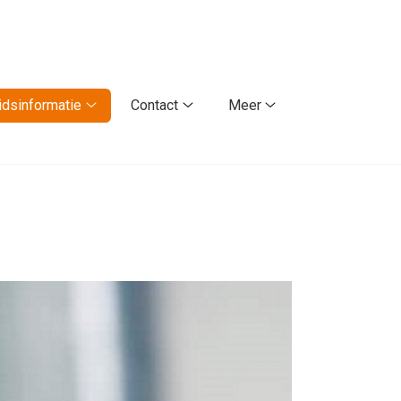
dsinformatie
Contact
Meer
Gezondheidsinformatie
Contact
Meer
submenu
submenu
submenu