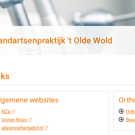
andartsenpraktijk 't Olde Wold
nks
lgemene websites
Orth
NZa
Orth
Ivoren Kruis
Beug
allesoverhetgebit.nl