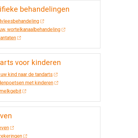
ifieke behandelingen
dvleesbehandeling
uw, wortelkanaalbehandeling
antaten
arts voor kinderen
uw kind naar de tandarts
denpoetsen met kinderen
 melkgebit
even
even
zekeringen