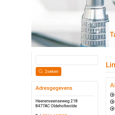
T
Li
Zoeken
A
Adresgegevens
Heerenveenseweg 218
8477AC Oldeholtwolde