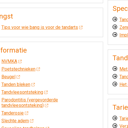
Spec
ngst
Tan
Tips voor wie bang is voor de tandarts
Zen
Impl
nformatie
Tand
NVMKA
Poetstechnieken
Met 
Beugel
Tan
Tanden bleken
Het
Tandvleesontsteking
Parodontitis (vergevorderde
tandvleesontsteking)
Tari
Tanderosie
Tari
Slechte adem
Ver