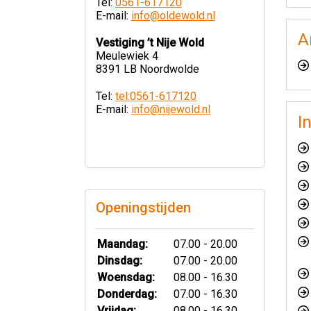
Tel:
0561-617120
E-mail:
info@oldewold.nl
A
Vestiging ’t Nije Wold
Meulewiek 4
8391 LB Noordwolde
Tel:
tel:0561-617120
E-mail:
info@nijewold.nl
I
Openingstijden
Maandag:
07.00 - 20.00
Dinsdag:
07.00 - 20.00
Woensdag:
08.00 - 16.30
Donderdag:
07.00 - 16.30
Vrijdag:
08.00 - 16.30