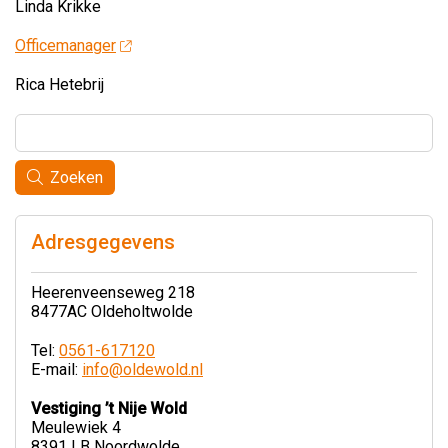
Linda Krikke
Officemanager
Rica Hetebrij
Zoeken
Adresgegevens
Heerenveenseweg 218
8477AC Oldeholtwolde
Tel:
0561-617120
E-mail:
info@oldewold.nl
Vestiging ’t Nije Wold
Meulewiek 4
8391 LB Noordwolde