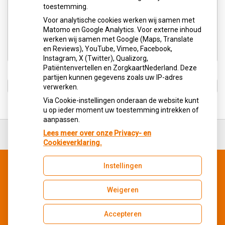
Aangesloten bij:
toestemming.
Voor analytische cookies werken wij samen met
Matomo en Google Analytics. Voor externe inhoud
werken wij samen met Google (Maps, Translate
en Reviews), YouTube, Vimeo, Facebook,
Instagram, X (Twitter), Qualizorg,
Patiëntenvertellen en ZorgkaartNederland. Deze
partijen kunnen gegevens zoals uw IP-adres
verwerken.
Via Cookie-instellingen onderaan de website kunt
u op ieder moment uw toestemming intrekken of
aanpassen.
Ga
terug
Lees meer over onze Privacy- en
naar
Cookieverklaring.
de
bovenkant
Instellingen
van
Uw Zorg Online
|
Beheer
de
Bezoek
website
Weigeren
onze
Instagram
Accepteren
pagina
Privacy verklaring
|
Cookie-instellingen
|
Voorwaarden