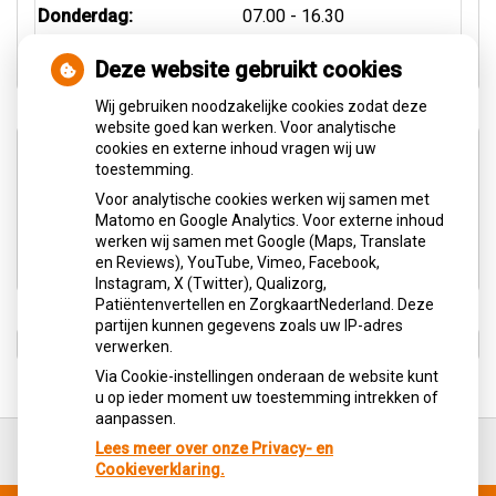
Donderdag:
07.00 - 16.30
Vrijdag:
08.00 - 16.30
Deze website gebruikt cookies
Wij gebruiken noodzakelijke cookies zodat deze
website goed kan werken. Voor analytische
cookies en externe inhoud vragen wij uw
Aangesloten bij:
toestemming.
Voor analytische cookies werken wij samen met
Matomo en Google Analytics. Voor externe inhoud
werken wij samen met Google (Maps, Translate
en Reviews), YouTube, Vimeo, Facebook,
Instagram, X (Twitter), Qualizorg,
Patiëntenvertellen en ZorgkaartNederland. Deze
partijen kunnen gegevens zoals uw IP-adres
verwerken.
Via Cookie-instellingen onderaan de website kunt
u op ieder moment uw toestemming intrekken of
aanpassen.
Ga
terug
Lees meer over onze Privacy- en
naar
Cookieverklaring.
de