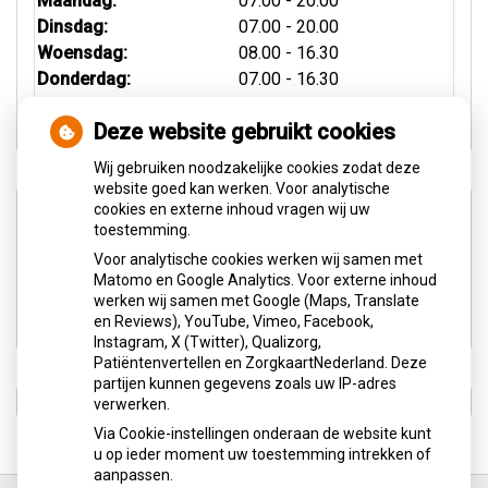
Maandag:
07.00 - 20.00
Dinsdag:
07.00 - 20.00
Woensdag:
08.00 - 16.30
Donderdag:
07.00 - 16.30
Vrijdag:
08.00 - 16.30
Deze website gebruikt cookies
Wij gebruiken noodzakelijke cookies zodat deze
website goed kan werken. Voor analytische
cookies en externe inhoud vragen wij uw
Aangesloten bij:
toestemming.
Voor analytische cookies werken wij samen met
Matomo en Google Analytics. Voor externe inhoud
werken wij samen met Google (Maps, Translate
en Reviews), YouTube, Vimeo, Facebook,
Instagram, X (Twitter), Qualizorg,
Patiëntenvertellen en ZorgkaartNederland. Deze
partijen kunnen gegevens zoals uw IP-adres
verwerken.
Via Cookie-instellingen onderaan de website kunt
u op ieder moment uw toestemming intrekken of
aanpassen.
Ga