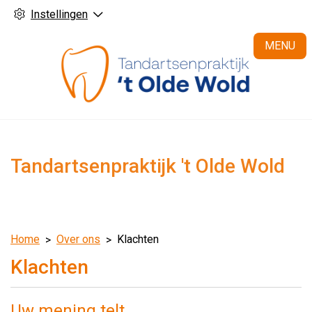
Instellingen
H
MENU
Tandartsenpraktijk 't Olde Wold
Home
Over ons
Klachten
Klachten
Uw mening telt