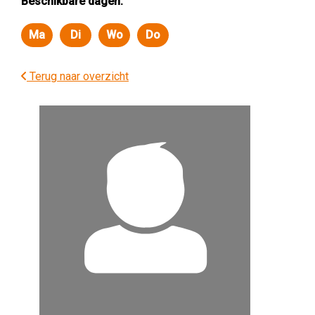
Beschikbare dagen:
Ma
Di
Wo
Do
Maandag
Dinsdag
Woensdag
Donderdag
Terug naar overzicht