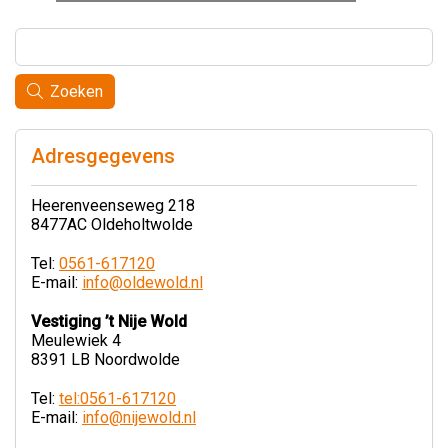
Zoeken
Adresgegevens
Heerenveenseweg 218
8477AC Oldeholtwolde
Tel:
0561-617120
E-mail:
info@oldewold.nl
Vestiging ’t Nije Wold
Meulewiek 4
8391 LB Noordwolde
Tel:
tel:0561-617120
E-mail:
info@nijewold.nl